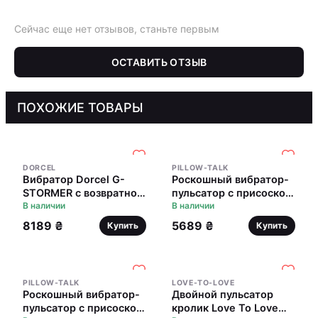
Сейчас еще нет отзывов, станьте первым
ОСТАВИТЬ ОТЗЫВ
ПОХОЖИЕ ТОВАРЫ
DORCEL
PILLOW-TALK
Вибратор Dorcel G-
Роскошный вибратор-
STORMER с возвратно-
пульсатор с присоской
поступательным
В наличии
Pillow Talk - Feisty
В наличии
движением головки,
Thrusting Vibrator Pink
8189 ₴
5689 ₴
Купить
Купить
стимуляция точки G
PILLOW-TALK
LOVE-TO-LOVE
Роскошный вибратор-
Двойной пульсатор
пульсатор с присоской
кролик Love To Love