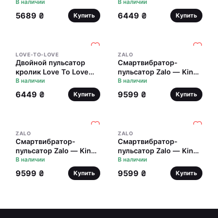
Pillow Talk - Feisty
В наличии
SASSY BUNNY -
В наличии
Thrusting Vibrator Teal
PURPLE RAIN
5689 ₴
6449 ₴
Купить
Купить
LOVE-TO-LOVE
ZALO
Двойной пульсатор
Смартвибратор-
кролик Love To Love
пульсатор Zalo — King
SASSY BUNNY - BABY
В наличии
Turquoise Green,
В наличии
PINK
кристалл Swarovski
6449 ₴
9599 ₴
Купить
Купить
ZALO
ZALO
Смартвибратор-
Смартвибратор-
пульсатор Zalo — King
пульсатор Zalo — King
Wine Red, кристалл
В наличии
Velvet Purple, кристалл
В наличии
Swarovski
Swarovski
9599 ₴
9599 ₴
Купить
Купить