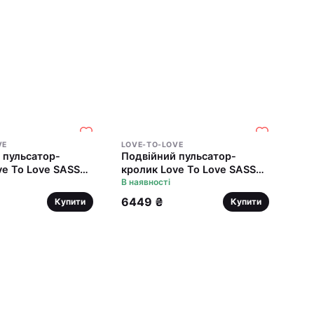
VE
LOVE-TO-LOVE
 пульсатор-
Подвійний пульсатор-
ve To Love SASSY
кролик Love To Love SASSY
URPLE RAIN
BUNNY - BABY PINK
В наявності
6449 ₴
Купити
Купити