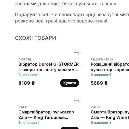
засобами для очистки сексуальних іграшок.
Подаруйте собі чи своїй партнерці незабутні миті 
розкриє нові грані вашого задоволення!
СХОЖІ ТОВАРИ
DORCEL
PILLOW-TALK
Вібратор Dorcel G-STORMER
Розкішний вібрат
зі зворотно-поступальним
пульсатор з прис
рухом головки, стимуляція
В наявності
Pillow Talk - Feist
В наявності
точки G
Vibrator Pink
8189 ₴
5689 ₴
Купити
ZALO
ZALO
Смартвібратор-пульсатор
Смартвібратор-п
Zalo — King Turquoise
Zalo — King Wine 
Green, кристал Swarovski
В наявності
кристал Swarovsk
В наявності