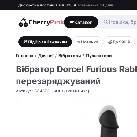
Дискретна доставка від 300 ₴
Повернення 14 днів
Cherry
Pink
Каталог
🎁 Підбір за бажанням
✨ Новинки
💰 До 999 ₴
/
/
/
Головна
Для неї
Вібратори
Пульсатори
Вібратор Dorcel Furious Ra
перезаряджуваний
Артикул
:
SO4876
ЗАКІНЧУЄТЬСЯ (1)