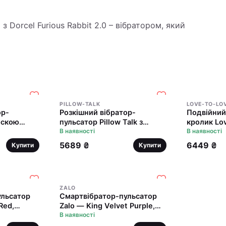
з Dorcel Furious Rabbit 2.0 – вібратором, який
PILLOW-TALK
LOVE-TO-LO
ор-
Розкішний вібратор-
Подвійний
оскою
пульсатор Pillow Talk з
кролик Lo
y Thrusting
присоскою - Feisty
В наявності
BUNNY - P
В наявності
Thrusting Vibrator Teal
5689 ₴
6449 ₴
Купити
Купити
ZALO
ульсатор
Смартвібратор-пульсатор
Red,
Zalo — King Velvet Purple,
i
кристал Swarovski
В наявності