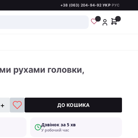
+38 (063) 204-94-92
·
УКР
·
РУС
ими рухами головки,
ДО КОШИКА
Дзвінок за 5 хв
У робочий час