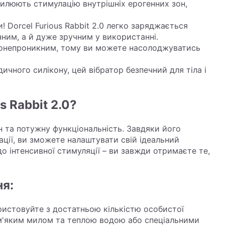
дсилюють стимулацію внутрішніх ерогенних зон,
! Dorcel Furious Rabbit 2.0 легко заряджається
чним, а й дуже зручним у використанні.
одонепроникним, тому ви можете насолоджуватись
дичного силікону, цей вібратор безпечний для тіла і
s Rabbit 2.0?
н та потужну функціональність. Завдяки його
ції, ви зможете налаштувати свій ідеальний
о інтенсивної стимуляції – ви завжди отримаєте те,
я:
истовуйте з достатньою кількістю особистої
 м'яким милом та теплою водою або спеціальними