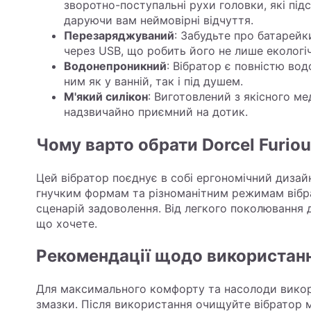
зворотно-поступальні рухи головки, які пі
даруючи вам неймовірні відчуття.
Перезаряджуваний
: Забудьте про батарейки
через USB, що робить його не лише екологі
Водонепроникний
: Вібратор є повністю в
ним як у ванній, так і під душем.
М'який силікон
: Виготовлений з якісного ме
надзвичайно приємний на дотик.
Чому варто обрати Dorcel Furiou
Цей вібратор поєднує в собі ергономічний дизай
гнучким формам та різноманітним режимам вібра
сценарій задоволення. Від легкого поколювання д
що хочете.
Рекомендації щодо використанн
Для максимального комфорту та насолоди викор
змазки. Після використання очищуйте вібратор