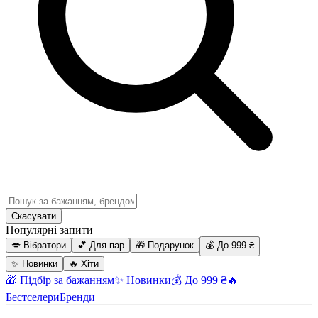
Скасувати
Популярні запити
💋 Вібратори
💕 Для пар
🎁 Подарунок
💰 До 999 ₴
✨ Новинки
🔥 Хіти
🎁 Підбір за бажанням
✨ Новинки
💰 До 999 ₴
🔥
Бестселери
Бренди