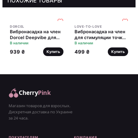
ПОХОЖИЕ ТОВАРЫ
DORCEL
LOVE-TO-LOVE
Вибронасадка на член
Вибронасадка на член
Dorcel Deepvibe для
для стимуляции точки
стимуляции точки G
В наличии
G Love To Love G-
В наличии
LOVER
939 ₴
499 ₴
Купить
Купить
Cherry
Pink
Магазин товаров для взрослых.
Дискретная доставка по Украине
за 24 часа.
ПОКУПАТЕЛЯМ
КОМПАНИЯ