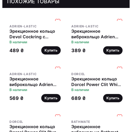
ПОХОЖИЕ ТОВАРЫ
ADRIEN-LASTIC
ADRIEN-LASTIC
Эрекционное кольцо
Эрекционное
Devol Cockring с
виброкольцо Adrien
вибрацией
В наличии
Lastic Lingus Black с
В наличии
язычком и щеточкой
489 ₴
389 ₴
Купить
Купить
для стимуляции
клитора
ADRIEN-LASTIC
DORCEL
Эрекционное
Эрекционное кольцо
виброкольцо Adrien
Dorcel Power Clit White
Lastic Lingus MAX
В наличии
PHOSPHO с вибрацией,
В наличии
Violet с язычком для
белое, светится в
569 ₴
689 ₴
Купить
Купить
стимуляции клитора
темноте
DORCEL
BATHMATE
Эрекционное кольцо
Эрекционное