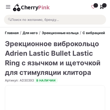
Cherry
Pink
🔍
Поиск по желанию, бренду…
/
/
/
Главная
Для него
Эрекционные кольца
С вибрацией
Эрекционное виброкольцо
Adrien Lastic Bullet Lastic
Ring с язычком и щеточкой
для стимуляции клитора
Артикул
:
AD30393
В НАЛИЧИИ