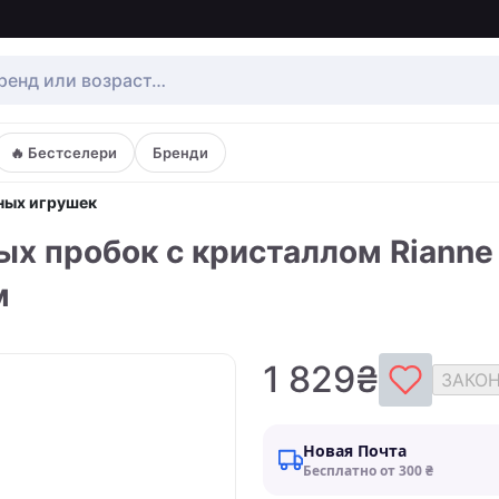
🔥 Бестселери
Бренди
ных игрушек
 пробок с кристаллом Rianne S:
м
1 829₴
ЗАКО
Новая Почта
Бесплатно от 300 ₴