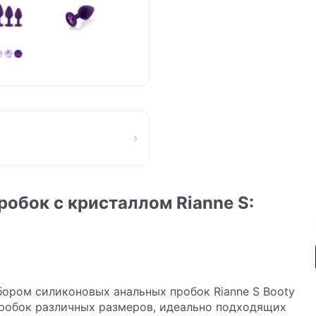
›
обок с кристаллом Rianne S:
бором силиконовых анальных пробок Rianne S Booty
х пробок различных размеров, идеально подходящих