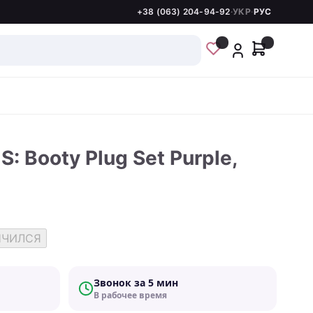
+38 (063) 204-94-92
·
УКР
·
РУС
 Booty Plug Set Purple,
НЧИЛСЯ
Звонок за 5 мин
В рабочее время