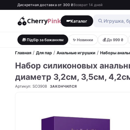
Дискретная доставка от 300 ₴
Возврат 14 дней
Cherry
Pink
Каталог
🎁 Підбір за бажанням
✨ Новинки
💰 До 999 ₴
/
/
/
Главная
Для пар
Анальные игрушки
Наборы аналь
Набор силиконовых анальных
диаметр 3,2см, 3,5см, 4,2с
Артикул
:
SO3908
ЗАКОНЧИЛСЯ