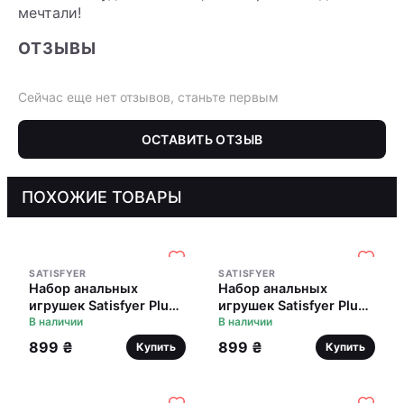
мечтали!
ОТЗЫВЫ
Сейчас еще нет отзывов, станьте первым
ОСТАВИТЬ ОТЗЫВ
ПОХОЖИЕ ТОВАРЫ
SATISFYER
SATISFYER
Набор анальных
Набор анальных
игрушек Satisfyer Plugs
игрушек Satisfyer Plugs
black (set of 3) - Booty
В наличии
colored (set of 3) -
В наличии
Call, макс. диаметр 3
Booty Call, макс.
899 ₴
899 ₴
Купить
Купить
см
диаметр 3 см