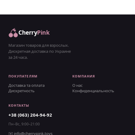
4,2см
Cherry
Pink
Магазин товаров для взрослых.
Дискретная доставка по Украине
за 24 часа.
ПОКУПАТЕЛЯМ
КОМПАНИЯ
Доставка та оплата
О нас
Дискретность
Конфиденциальность
КОНТАКТЫ
+38 (063) 204-94-92
Пн–Вс, 9:00–21:00
✉️
info@cherrypink.toys