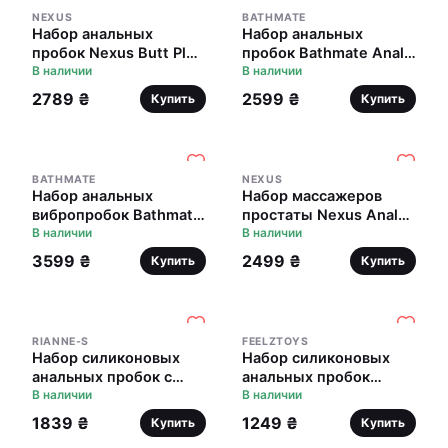
NEXUS
BATHMATE
Набор анальных
Набор анальных
пробок Nexus Butt Plug
пробок Bathmate Anal
Trio, макс. диаметр 3–
В наличии
Training Plugs, диаметр
В наличии
4–5 см
2,5см - 3,1см - 3,8см
2789 ₴
2599 ₴
Купить
Купить
BATHMATE
NEXUS
Набор анальных
Набор массажеров
вибропробок Bathmate
простаты Nexus Anal
Anal Training Plugs
В наличии
Starter Kit
В наличии
VIBE, диаметр 2,5см -
3599 ₴
2499 ₴
Купить
Купить
3,1см - 3,8см
RIANNE-S
FEELZTOYS
Набор силиконовых
Набор силиконовых
анальных пробок с
анальных пробок
кристаллом Rianne S:
В наличии
FeelzToys - Bibi Butt
В наличии
Booty Plug Set Black,
Plug Set 3 pcs Black
1839 ₴
1249 ₴
Купить
Купить
диаметр 3,2см, 3,5см,