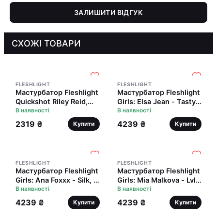
ЗАЛИШИТИ ВІДГУК
СХОЖІ ТОВАРИ
FLESHLIGHT
FLESHLIGHT
Мастурбатор Fleshlight
Мастурбатор Fleshlight
Quickshot Riley Reid,
Girls: Elsa Jean - Tasty,
компактний, зі зліпка
В наявності
зі зліпка вагіни, дуже
В наявності
вульви та ануса
ніжний
2319 ₴
4239 ₴
Купити
Купити
FLESHLIGHT
FLESHLIGHT
Мастурбатор Fleshlight
Мастурбатор Fleshlight
Girls: Ana Foxxx - Silk, зі
Girls: Mia Malkova - Lvl
зліпка вагіни, дуже
В наявності
Up, зі зліпка вагіни,
В наявності
ніжний
дуже ніжний
4239 ₴
4239 ₴
Купити
Купити