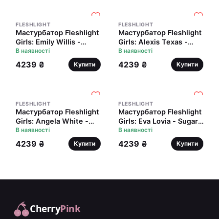
FLESHLIGHT
FLESHLIGHT
Мастурбатор Fleshlight
Мастурбатор Fleshlight
Girls: Emily Willis -
Girls: Alexis Texas -
Squirt, зі зліпка вагіни,
В наявності
Outlaw, зі зліпка вагіни,
В наявності
дуже ніжний
дуже ніжний
4239 ₴
4239 ₴
Купити
Купити
FLESHLIGHT
FLESHLIGHT
Мастурбатор Fleshlight
Мастурбатор Fleshlight
Girls: Angela White -
Girls: Eva Lovia - Sugar,
Indulge, зі зліпка вагіни,
В наявності
зі зліпка вагіни, дуже
В наявності
дуже ніжний
ніжний
4239 ₴
4239 ₴
Купити
Купити
Cherry
Pink