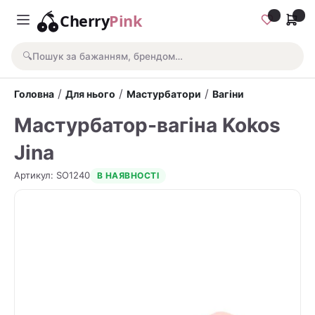
Cherry
Pink
🔍
Пошук за бажанням, брендом…
/
/
/
Головна
Для нього
Мастурбатори
Вагіни
Мастурбатор-вагіна Kokos
Jina
Артикул
:
SO1240
В НАЯВНОСТІ