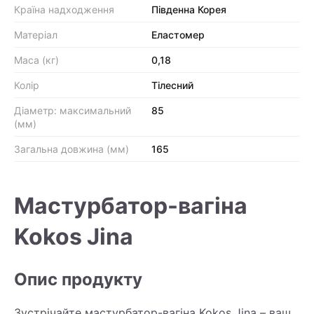
Країна надходження
Південна Корея
Матеріал
Еластомер
Маса (кг)
0,18
Колір
Тілесний
Діаметр: максимальний
85
(мм)
Загальна довжина (мм)
165
Мастурбатор-вагіна
Kokos Jina
Опис продукту
Зустрічайте мастурбатор-вагіна Kokos Jina – ваш