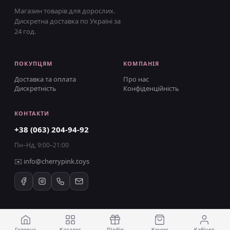
Магазин товарів для дорослих.
Дискретна доставка по Україні за
24 год.
ПОКУПЦЯМ
КОМПАНІЯ
Доставка та оплата
Про нас
Дискретність
Конфіденційність
КОНТАКТИ
+38 (063) 204-94-92
Пн–Нд, 9:00–21:00
✉️
info@cherrypink.toys
©
2026
CherryPink.toys · 18+ ·
Усі права захищено
Головна
Каталог
Підбір
Кошик
Кабінет