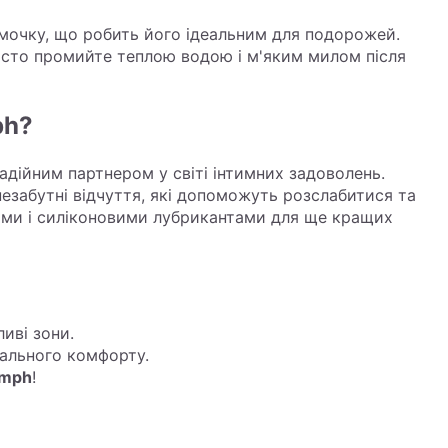
умочку, що робить його ідеальним для подорожей.
осто промийте теплою водою і м'яким милом після
ph?
дійним партнером у світі інтимних задоволень.
 незабутні відчуття, які допоможуть розслабитися та
ми і силіконовими лубрикантами для ще кращих
иві зони.
мального комфорту.
ymph
!