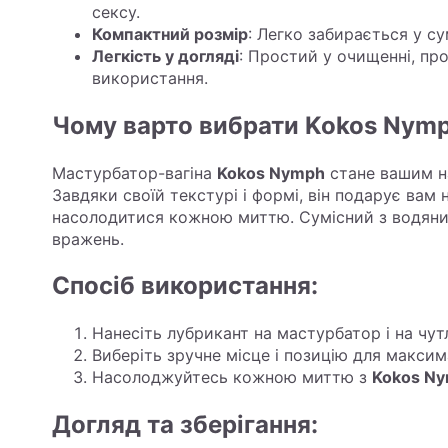
сексу.
Компактний розмір
: Легко забирається у с
Легкість у догляді
: Простий у очищенні, пр
використання.
Чому варто вибрати Kokos Nym
Мастурбатор-вагіна
Kokos Nymph
стане вашим на
Завдяки своїй текстурі і формі, він подарує вам
насолодитися кожною миттю. Сумісний з водяни
вражень.
Спосіб використання:
Нанесіть лубрикант на мастурбатор і на чутл
Виберіть зручне місце і позицію для макси
Насолоджуйтесь кожною миттю з
Kokos N
Догляд та зберігання: