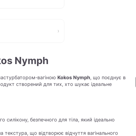
›
kos Nymph
 мастурбатором-вагіною
Kokos Nymph
, що поєднує в
продукт створений для тих, хто шукає ідеальне
го силікону, безпечного для тіла, який ідеально
на текстура, що відтворює відчуття вагінального