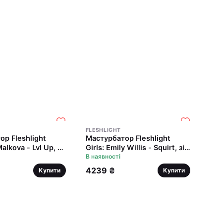
FLESHLIGHT
р Fleshlight
Мастурбатор Fleshlight
Malkova - Lvl Up, зі
Girls: Emily Willis - Squirt, зі
іни, дуже ніжний
зліпка вагіни, дуже ніжний
В наявності
4239 ₴
Купити
Купити