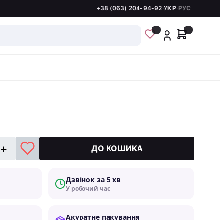
+38 (063) 204-94-92
·
УКР
·
РУС
ДО КОШИКА
Дзвінок за 5 хв
У робочий час
Акуратне пакування