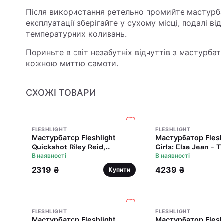
Після використання ретельно промийте мастурб
експлуатації зберігайте у сухому місці, подалі в
температурних коливань.
Пориньте в світ незабутніх відчуттів з мастурб
кожною миттю самоти.
СХОЖІ ТОВАРИ
FLESHLIGHT
FLESHLIGHT
Мастурбатор Fleshlight
Мастурбатор Flesh
Quickshot Riley Reid,
Girls: Elsa Jean - T
компактний, зі зліпка вульви
В наявності
зліпка вагіни, ду
В наявності
та ануса
2319 ₴
4239 ₴
Купити
FLESHLIGHT
FLESHLIGHT
Мастурбатор Fleshlight
Мастурбатор Flesh