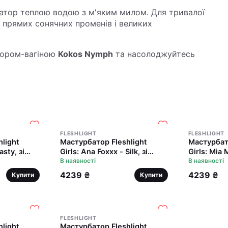
атор теплою водою з м'яким милом. Для тривалої
ід прямих сонячних променів і великих
атором-вагіною
Kokos Nymph
та насолоджуйтесь
FLESHLIGHT
FLESHLIGHT
light
Мастурбатор Fleshlight
Мастурбато
asty, зі
Girls: Ana Foxxx - Silk, зі
Girls: Mia 
же ніжний
зліпка вагіни, дуже ніжний
В наявності
зліпка ваг
В наявності
4239 ₴
4239 ₴
Купити
Купити
FLESHLIGHT
light
Мастурбатор Fleshlight