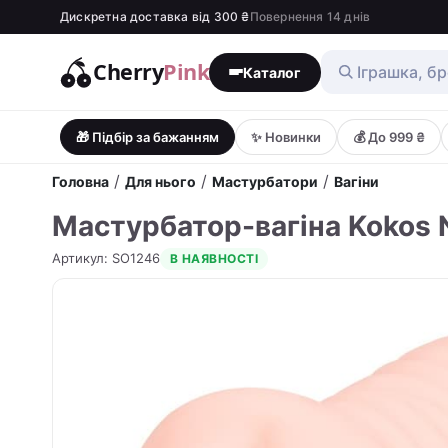
Дискретна доставка від 300 ₴
Повернення 14 днів
Cherry
Pink
Каталог
🎁 Підбір за бажанням
✨ Новинки
💰 До 999 ₴
/
/
/
Головна
Для нього
Мастурбатори
Вагіни
Мастурбатор-вагіна Kokos
Артикул
:
SO1246
В НАЯВНОСТІ