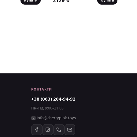
2129 ₴
Купити
Купити
КОНТАКТИ
+38 (063) 204-94-92
Пн–Нд, 9:00–21:00
✉️
info@cherrypink.toys