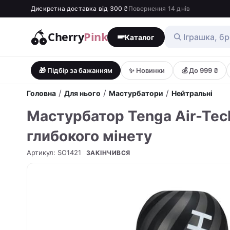
Дискретна доставка від 300 ₴
Повернення 14 днів
Cherry
Pink
Каталог
🎁 Підбір за бажанням
✨ Новинки
💰 До 999 ₴
/
/
/
Головна
Для нього
Мастурбатори
Нейтральні
Мастурбатор Tenga Air-Tech
глибокого мінету
Артикул
:
SO1421
ЗАКІНЧИВСЯ