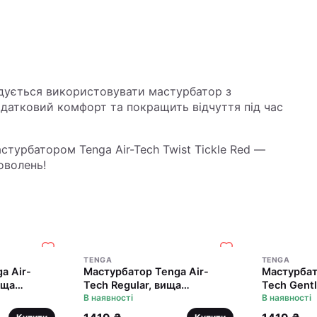
ндується використовувати мастурбатор з
одатковий комфорт та покращить відчуття під час
стурбатором Tenga Air-Tech Twist Tickle Red —
оволень!
TENGA
TENGA
a Air-
Мастурбатор Tenga Air-
Мастурбат
ища
Tech Regular, вища
Tech Gentl
а
аеростимуляція та
В наявності
аеростиму
В наявності
ефект
всмоктувальний ефект
всмоктува