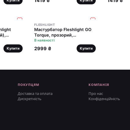
1419 ₴
1419 ₴
Купити
Купити
FLESHLIGHT
light
Мастурбатор Fleshlight GO
й),
Torque, прозорий,
р
компактний розмір
В наявності
2999 ₴
Купити
Купити
ПОКУПЦЯМ
КОМПАНІЯ
Доставка та оплата
Про нас
Дискретність
Конфіденційність