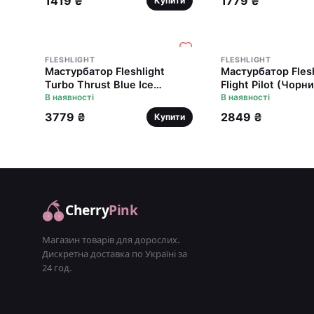
1419 ₴
1779 ₴
Купити
FLESHLIGHT
FLESHLIGHT
Мастурбатор Fleshlight
Мастурбатор Flesh
Turbo Thrust Blue Ice
Flight Pilot (Чорни
(імітатор мінету)
В наявності
компактний розмі
В наявності
3779 ₴
2849 ₴
Купити
Cherry
Pink
Магазин товарів для дорослих.
Дискретна доставка по Україні за
24 год.