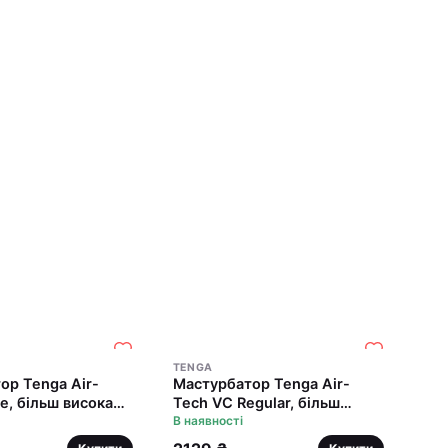
TENGA
ор Tenga Air-
Мастурбатор Tenga Air-
e, більш висока
Tech VC Regular, більш
ляція та
висока аеростимуляція та
В наявності
льний ефект
всмоктувальний ефект