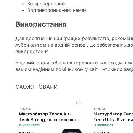
Колір: червоний
Водонепроникний: немає
Використання
Для досягнення найкращих результатів, рекоме
лубрикантом на водній основі. Це забезпечить д
використання.
Відкрийте для себе нові горизонти насолоди з ма
вашим надійним помічником у світі інтимних зад
СХОЖІ ТОВАРИ
TENGA
TENGA
Мастурбатор Tenga Air-
Мастурбатор Teng
Tech Strong, більш висока
Tech Ultra Size, в
аеростимуляція та
В наявності
аеростимуляція т
В наявності
всмоктувальний ефект
всмоктувальний 