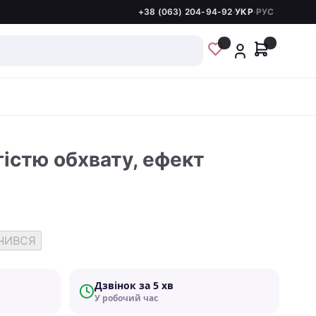
+38 (063) 204-94-92
·
УКР
·
РУС
гістю обхвату, ефект
ЧИВСЯ
Дзвінок за 5 хв
У робочий час