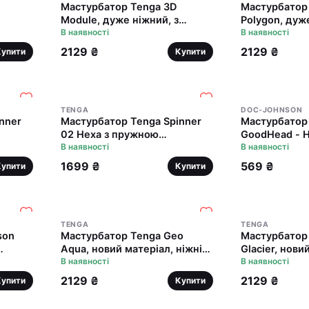
Мастурбатор Tenga 3D
Мастурбатор
Module, дуже ніжний, з
Polygon, дуж
 з
антибактеріального
В наявності
антибактеріа
В наявності
еластомеру зі сріблом
еластомеру з
2129 ₴
2129 ₴
Купити
Купити
TENGA
DOC-JOHNSON
nner
Мастурбатор Tenga Spinner
Мастурбатор
02 Hexa з пружною
GoodHead - H
ллю
стимулювальною спіраллю
В наявності
ULTRASKYN, 
В наявності
ль
всередині, стандартна
для мінету
1699 ₴
569 ₴
Купити
Купити
спіраль
TENGA
TENGA
son
Мастурбатор Tenga Geo
Мастурбатор
Aqua, новий матеріал, ніжні
Glacier, нови
хвилі, новий ступінь розвитку
В наявності
інтенсивні б
В наявності
Tenga Egg
рівень розви
2129 ₴
2129 ₴
Купити
Купити