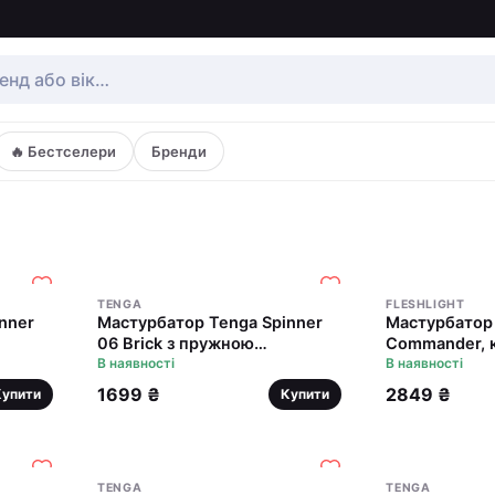
🔥 Бестселери
Бренди
TENGA
FLESHLIGHT
nner
Мастурбатор Tenga Spinner
Мастурбатор F
06 Brick з пружною
Commander, 
ллю
стимулювальною спіраллю
В наявності
розмір
В наявності
всередині
1699 ₴
2849 ₴
Купити
Купити
TENGA
TENGA