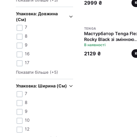
Показати більше
(+
3
)
2999 ₴
Упаковка: Довжина
(см)
7
TENGA
Мастурбатор Tenga Fle
8
Rocky Black зі змінною
9
інтенсивністю, можна
В наявності
скручувати
2129 ₴
16
17
Показати більше
(+
5
)
Упаковка: Ширина (см)
7
8
9
10
12