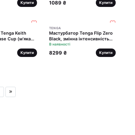
1089 ₴
Купити
Купити
TENGA
Tenga Keith
Мастурбатор Tenga Flip Zero
ase Cup (м’яка
Black, змінна інтенсивність
стисний
стимуляції, розкладний
В наявності
8299 ₴
Купити
Купити
6