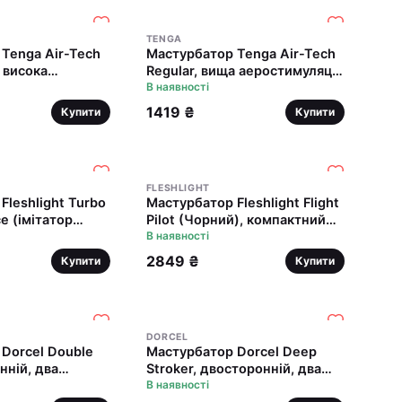
TENGA
Tenga Air-Tech
Мастурбатор Tenga Air-Tech
ш висока
Regular, вища аеростимуляція
ія та
та всмоктувальний ефект
В наявності
ний ефект
1419 ₴
Купити
Купити
FLESHLIGHT
Fleshlight Turbo
Мастурбатор Fleshlight Flight
ce (імітатор
Pilot (Чорний), компактний
розмір
В наявності
2849 ₴
Купити
Купити
DORCEL
Dorcel Double
Мастурбатор Dorcel Deep
нній, два
Stroker, двосторонній, два
рельєфи
В наявності