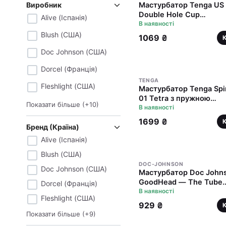
Виробник
Мастурбатор Tenga US
Double Hole Cup
Alive (Іспанія)
(двосторонній великий)
В наявності
двома незалежними
Blush (США)
1069 ₴
каналами
Doc Johnson (США)
Dorcel (Франція)
TENGA
Fleshlight (США)
Мастурбатор Tenga Spi
01 Tetra з пружною
Показати більше
(+
10
)
стимулювальною спіра
В наявності
всередині, ніжна спіра
1699 ₴
Бренд (Країна)
Alive (Іспанія)
Blush (США)
DOC-JOHNSON
Doc Johnson (США)
Мастурбатор Doc John
GoodHead — The Tube
Dorcel (Франція)
ULTRASKYN
В наявності
Fleshlight (США)
929 ₴
Показати більше
(+
9
)