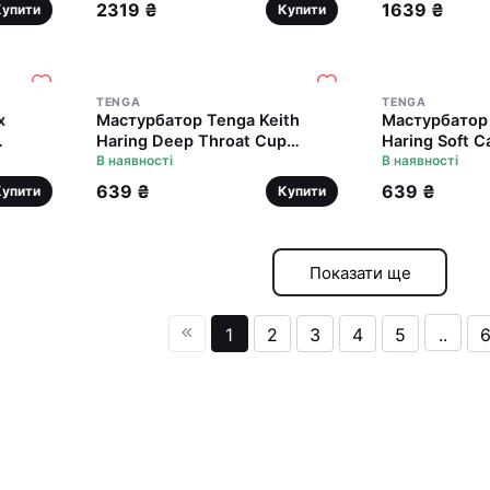
мінету
2319 ₴
1639 ₴
Купити
Купити
TENGA
TENGA
x
Мастурбатор Tenga Keith
Мастурбатор 
Haring Deep Throat Cup
Haring Soft C
(глибоке горло) з вакуумною
В наявності
подушечка) 
В наявності
стимуляцією
639 ₴
639 ₴
Купити
Купити
Показати ще
1
2
3
4
5
..