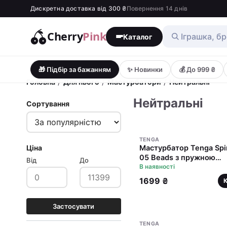
Дискретна доставка від 300 ₴
Повернення 14 днів
Cherry
Pink
Каталог
🎁 Підбір за бажанням
✨ Новинки
💰 До 999 ₴
/
/
/
Головна
Для нього
Мастурбатори
Нейтральні
Нейтральні
Сортування
TENGA
Ціна
Мастурбатор Tenga Spi
05 Beads з пружною
Від
До
стимулювальною спіра
В наявності
всередині
1699 ₴
Застосувати
TENGA