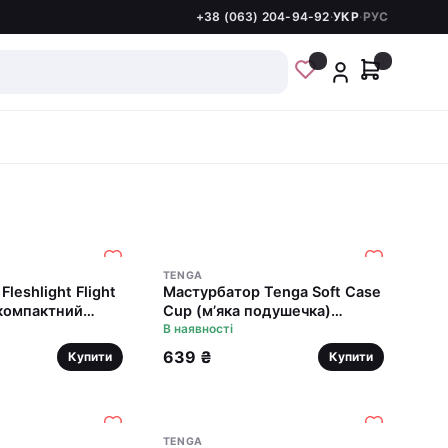
+38 (063) 204-94-92
·
УКР
·
РУС
TENGA
leshlight Flight
Мастурбатор Tenga Soft Case
компактний
Cup (м’яка подушечка)
стискуваний
В наявності
639 ₴
Купити
Купити
TENGA