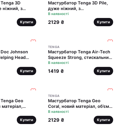
 Tenga 3D
Мастурбатор Tenga 3D Pile,
е ніжний, з
дуже ніжний, з
льного
антибактеріального
В наявності
і сріблом
еластомеру зі сріблом
2129 ₴
Купити
Купити
TENGA
 Doc Johnson
Мастурбатор Tenga Air-Tech
elping Head
Squeeze Strong, стискальний
супер помічниця
корпус, більш щільний вхід
В наявності
1419 ₴
Купити
Купити
TENGA
 Tenga Geo
Мастурбатор Tenga Geo
й матеріал,
Coral, новий матеріал, об’ємні
локи, новий
зірки, новий ступінь розвитку
В наявності
тку Tenga Egg
Tenga Egg
2129 ₴
Купити
Купити