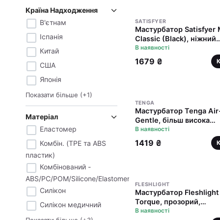
Країна Надходження
В'єтнам
SATISFYER
Мастурбатор Satisfyer
Іспанія
Classic (Black), ніжний
матеріал, зручний корп
В наявності
Китай
1679 ₴
США
Японія
Показати більше
(+
1
)
TENGA
Мастурбатор Tenga Air
Матеріал
Gentle, більш висока
Еластомер
аеростимуляція та
В наявності
всмоктувальний ефект
1419 ₴
Комбін. (TPE та ABS
пластик)
Комбінований -
ABS/PC/POM/Silicone/Elastomer
FLESHLIGHT
Силікон
Мастурбатор Fleshligh
Torque, прозорий,
Силікон медичний
компактний розмір
В наявності