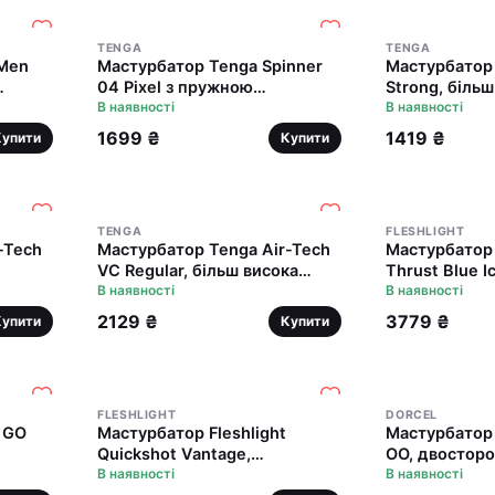
TENGA
TENGA
 Men
Мастурбатор Tenga Spinner
Мастурбатор 
04 Pixel з пружною
Strong, біль
ус
стимулювальною спіраллю
В наявності
аеростимуляц
В наявності
всередині
всмоктуваль
1699 ₴
1419 ₴
Купити
Купити
TENGA
FLESHLIGHT
-Tech
Мастурбатор Tenga Air-Tech
Мастурбатор 
VC Regular, більш висока
Thrust Blue I
аеростимуляція та
В наявності
мінету)
В наявності
всмоктувальний ефект
2129 ₴
3779 ₴
Купити
Купити
FLESHLIGHT
DORCEL
t GO
Мастурбатор Fleshlight
Мастурбатор 
Quickshot Vantage,
OO, двосторо
компактний, чудово для пар і
В наявності
рельєфи
В наявності