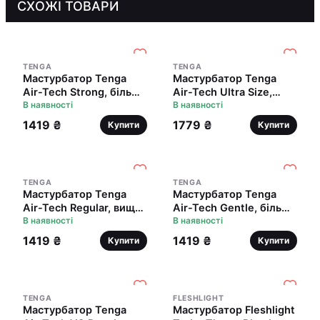
СХОЖІ ТОВАРИ
TENGA
TENGA
Мастурбатор Tenga
Мастурбатор Tenga
Air-Tech Strong, більш
Air-Tech Ultra Size,
висока аеростимуляція
В наявності
вища аеростимуляція
В наявності
та всмоктувальний
та всмоктувальний
1419 ₴
1779 ₴
Купити
Купити
ефект
ефект
TENGA
TENGA
Мастурбатор Tenga
Мастурбатор Tenga
Air-Tech Regular, вища
Air-Tech Gentle, більш
аеростимуляція та
В наявності
висока аеростимуляція
В наявності
всмоктувальний ефект
та всмоктувальний
1419 ₴
1419 ₴
Купити
Купити
ефект
TENGA
FLESHLIGHT
Мастурбатор Tenga
Мастурбатор Fleshlight