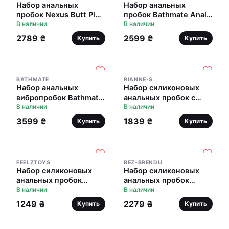
Набор анальных
Набор анальных
пробок Nexus Butt Plug
пробок Bathmate Anal
Trio, макс. диаметр 3–
В наличии
Training Plugs, диаметр
В наличии
4–5 см
2,5см - 3,1см - 3,8см
2789 ₴
2599 ₴
Купить
Купить
BATHMATE
RIANNE-S
Набор анальных
Набор силиконовых
вибропробок Bathmate
анальных пробок с
Anal Training Plugs
В наличии
кристаллом Rianne S:
В наличии
VIBE, диаметр 2,5см -
Booty Plug Set Black,
3599 ₴
1839 ₴
Купить
Купить
3,1см - 3,8см
диаметр 3,2см, 3,5см,
4,2см
FEELZTOYS
BEZ-BRENDU
Набор силиконовых
Набор силиконовых
анальных пробок
анальных пробок
FeelzToys - Bibi Butt
В наличии
Panthra - Kesia
В наличии
Plug Set 3 pcs Black
1249 ₴
2279 ₴
Купить
Купить