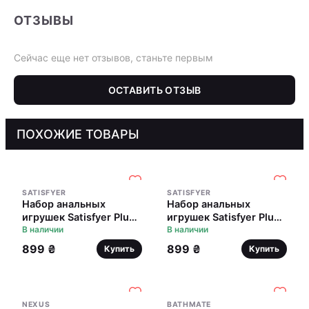
ОТЗЫВЫ
Сейчас еще нет отзывов, станьте первым
ОСТАВИТЬ ОТЗЫВ
ПОХОЖИЕ ТОВАРЫ
SATISFYER
SATISFYER
Набор анальных
Набор анальных
игрушек Satisfyer Plugs
игрушек Satisfyer Plugs
black (set of 3) - Booty
В наличии
colored (set of 3) -
В наличии
Call, макс. диаметр 3
Booty Call, макс.
899 ₴
899 ₴
Купить
Купить
см
диаметр 3 см
NEXUS
BATHMATE