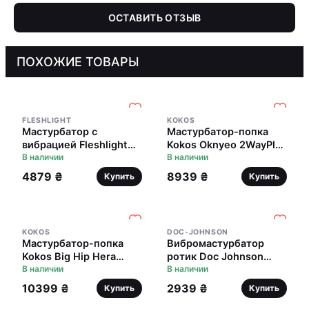
ОСТАВИТЬ ОТЗЫВ
ПОХОЖИЕ ТОВАРЫ
FLESHLIGHT
KOKOS
Мастурбатор с
Мастурбатор-попка
вибрацией Fleshlight
Kokos Oknyeo 2WayPlus
Vibro Pink Lady Touch,
В наличии
с вибрацией и
В наличии
три вибропули,
массажем, два входа:
4879 ₴
8939 ₴
Купить
Купить
стимулирующий
вагина и попка
рельеф
KOKOS
DOC-JOHNSON
Мастурбатор-попка
Вибромастурбатор
Kokos Big Hip Hera
ротик Doc Johnson
2WayPlus с вибрацией
В наличии
Sasha Grey - Ultraskyn
В наличии
и массажем, два входа:
Vibrating Deep Throat
10399 ₴
2939 ₴
Купить
Купить
вагина и попка
Sucker