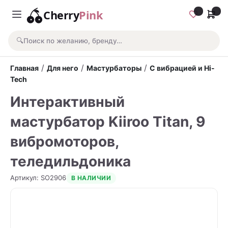
Cherry
Pink
🔍
Поиск по желанию, бренду…
/
/
/
Главная
Для него
Мастурбаторы
С вибрацией и Hi-
Tech
Интерактивный
мастурбатор Kiiroo Titan, 9
вибромоторов,
теледильдоника
Артикул
:
SO2906
В НАЛИЧИИ