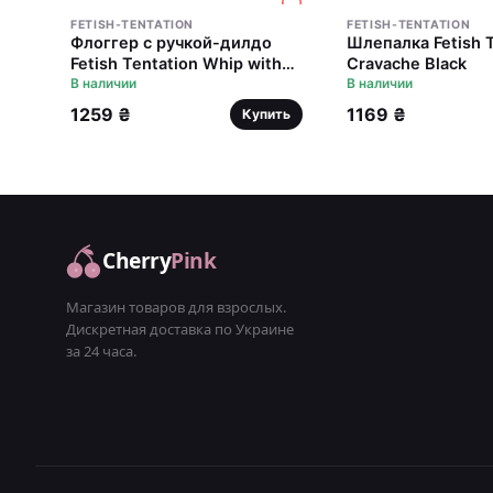
FETISH-TENTATION
FETISH-TENTATION
Флоггер с ручкой-дилдо
Шлепалка Fetish T
Fetish Tentation Whip with
Cravache Black
Dildo Handle
В наличии
В наличии
1259 ₴
1169 ₴
Купить
Cherry
Pink
Магазин товаров для взрослых.
Дискретная доставка по Украине
за 24 часа.