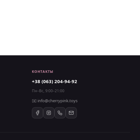
КОНТАКТЫ
+38 (063) 204-94-92
Пн–Вс, 9:00–21:00
✉️
info@cherrypink.toys