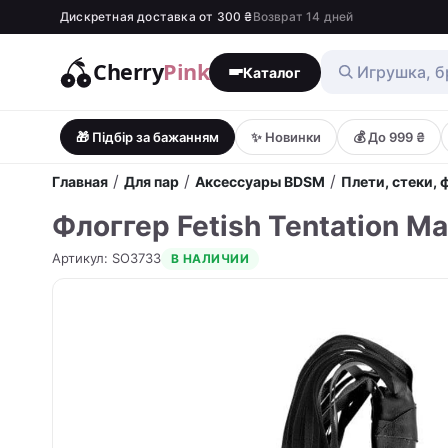
Дискретная доставка от 300 ₴
Возврат 14 дней
Cherry
Pink
Каталог
🎁 Підбір за бажанням
✨ Новинки
💰 До 999 ₴
/
/
/
Главная
Для пар
Аксессуары BDSM
Плети, стеки,
Флоггер Fetish Tentation Ma
Артикул
:
SO3733
В НАЛИЧИИ