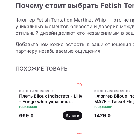
Почему стоит выбрать Fetish Ten
Флоггер Fetish Tentation Martinet Whip — это не
уникальных моментов близости и доверия между
стильный дизайн делают его незаменимым в ва
Добавьте немножко остроты в ваши отношения с 
партнеру незабываемые ощущения!
ПОХОЖИЕ ТОВАРЫ
BIJOUX-INDISCRETS
BIJOUX-INDISCRETS
Плеть Bijoux Indiscrets - Lilly
Флоггер Bijoux In
- Fringe whip украшена
MAZE - Tassel Flo
шнуром и бантиком, в
В наличии
В наличии
подарочной упаковке
669 ₴
1429 ₴
Купить