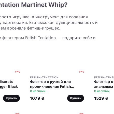
tation Martinet Whip?
 просто игрушка, а инструмент для создания
 партнерами. Его высокая функциональность и
шем арсенале фетиш-игрушек.
флоггером Fetish Tentation — подарите себе и
FETISH-TENTATION
FETISH-TENT
discrets
Флоггер с ручкой для
Флоггер с 
gger Black
проникновения Fetish
анальным 
Tentation Whip with Ogive
В наличии
Tentation 
В наличии
Handle
Handle
1079 ₴
1529 ₴
Купить
Купить