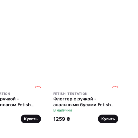
ATION
FETISH-TENTATION
ручкой -
Флоггер с ручкой -
плагом Fetish
анальными бусами Fetish
Whip with Plug
Tentation Whip with Rosary
В наличии
Handle
1259 ₴
Купить
Купить