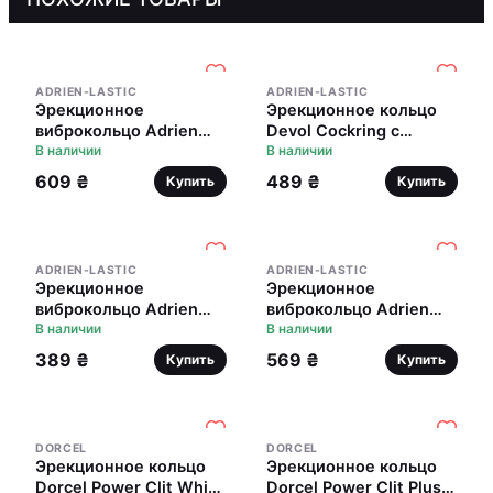
ADRIEN-LASTIC
ADRIEN-LASTIC
Эрекционное
Эрекционное кольцо
виброкольцо Adrien
Devol Cockring с
Lastic Bullet Lastic Ring
В наличии
вибрацией
В наличии
с язычком и щеточкой
609 ₴
489 ₴
Купить
Купить
для стимуляции
клитора
ADRIEN-LASTIC
ADRIEN-LASTIC
Эрекционное
Эрекционное
виброкольцо Adrien
виброкольцо Adrien
Lastic Lingus Black с
В наличии
Lastic Lingus MAX
В наличии
язычком и щеточкой
Violet с язычком для
389 ₴
569 ₴
Купить
Купить
для стимуляции
стимуляции клитора
клитора
DORCEL
DORCEL
Эрекционное кольцо
Эрекционное кольцо
Dorcel Power Clit White
Dorcel Power Clit Plus с