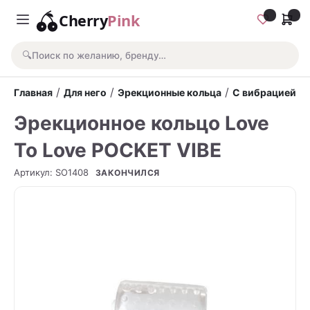
Cherry
Pink
🔍
Поиск по желанию, бренду…
/
/
/
Главная
Для него
Эрекционные кольца
С вибрацией
Эрекционное кольцо Love
To Love POCKET VIBE
Артикул
:
SO1408
ЗАКОНЧИЛСЯ