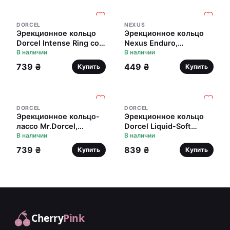
DORCEL
NEXUS
Эрекционное кольцо
Эрекционное кольцо
Dorcel Intense Ring со
Nexus Enduro,
стимулятором клитора,
В наличии
эластичное
В наличии
яичек или
739 ₴
449 ₴
Купить
Купить
промежности
DORCEL
DORCEL
Эрекционное кольцо-
Эрекционное кольцо
лассо Mr.Dorcel,
Dorcel Liquid-Soft
регулируемая тугость
В наличии
Teardrop для члена и
В наличии
мошонки, soft-touch
739 ₴
839 ₴
Купить
Купить
силикон
Cherry
Pink