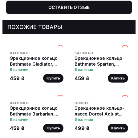
ОСТАВИТЬ ОТЗЫВ
ПОХОЖИЕ ТОВАРЫ
BATHMATE
BATHMATE
Эрекционное кольцо
Эрекционное кольцо
Bathmate Gladiator,
Bathmate Spartan,
эластичное
В наличии
эластичное
В наличии
459 ₴
459 ₴
Купить
Купить
BATHMATE
DORCEL
Эрекционное кольцо
Эрекционное кольцо-
Bathmate Barbarian,
лассо Dorcel Adjust
эластичное
В наличии
Ring, эластичное,
В наличии
регулируемая тугость
459 ₴
499 ₴
Купить
Купить