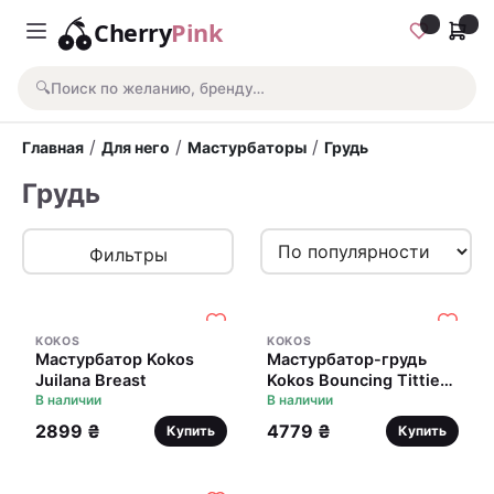
Cherry
Pink
🔍
Поиск по желанию, бренду…
/
/
/
Главная
Для него
Мастурбаторы
Грудь
Грудь
Фильтры
KOKOS
KOKOS
Мастурбатор Kokos
Мастурбатор-грудь
Juilana Breast
Kokos Bouncing Titties
В наличии
D
В наличии
2899 ₴
4779 ₴
Купить
Купить