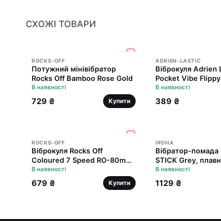
СХОЖІ ТОВАРИ
ROCKS-OFF
ADRIEN-LASTIC
Потужний мінівібратор
Віброкуля Adrien 
Rocks Off Bamboo Rose Gold
Pocket Vibe Flippy
В наявності
стимулювальним 
В наявності
729 ₴
389 ₴
Купити
ROCKS-OFF
IROHA
Віброкуля Rocks Off
Вібратор-помада
Coloured 7 Speed ​​RO-80mm
STICK Grey, плав
Midnight Metal
В наявності
збільшення потуж
В наявності
679 ₴
1129 ₴
Купити