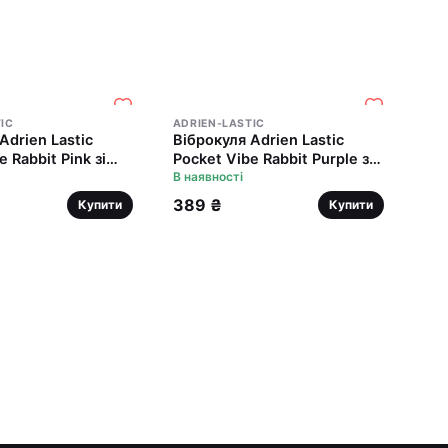
IC
ADRIEN-LASTIC
Adrien Lastic
Віброкуля Adrien Lastic
 Rabbit Pink зі
Pocket Vibe Rabbit Purple зі
альними вушками
стимулювальними вушками
В наявності
389 ₴
Купити
Купити