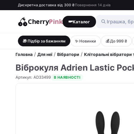
Дискретна доставка від 300 ₴
Повернення 14 днів
Cherry
Pink
Каталог
🎁 Підбір за бажанням
✨ Новинки
💰 До 999 ₴
/
/
/
Головна
Для неї
Вібратори
Кліторальні вібратори т
Віброкуля Adrien Lastic Po
Артикул
:
AD33499
В НАЯВНОСТІ