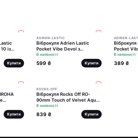
ADRIEN-LASTIC
ADRIEN-LAST
Lastic
Віброкуля Adrien Lastic
Віброкуля 
 10 із
Pocket Vibe Devol з
Pocket Vibe
носиком
хвостиком і ріжками
В наявності
стимулюв
В наявності
599 ₴
389 ₴
Купити
Купити
ROCKS-OFF
 IROHA
Віброкуля Rocks Off RO-
не
90mm Touch of Velvet Aqua
ності
Lily матова
В наявності
839 ₴
Купити
Купити