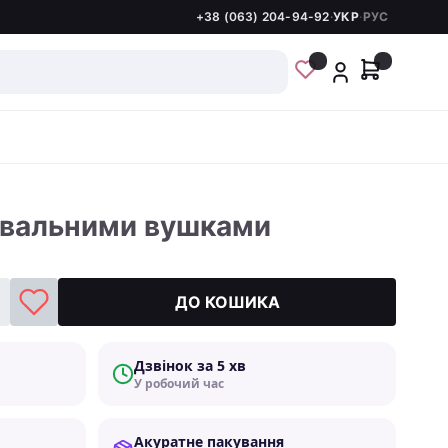
+38 (063) 204-94-92
·
УКР
·
РУС
улювальними вушками
ДО КОШИКА
Дзвінок за 5 хв
У робочий час
Акуратне пакування