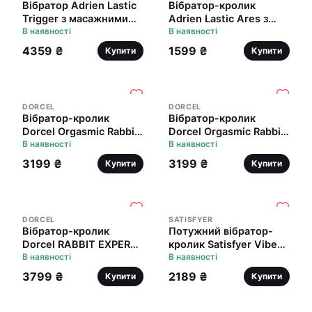
Вібратор Adrien Lastic
Вібратор-кролик
Trigger з масажними
Adrien Lastic Ares з
рухами стовбура
В наявності
петелькою для пальця,
В наявності
8 режимів роботи
4359 ₴
1599 ₴
Купити
Купити
DORCEL
DORCEL
Вібратор-кролик
Вібратор-кролик
Dorcel Orgasmic Rabbit
Dorcel Orgasmic Rabbit
Gold з перлинним
В наявності
Pink з перлинним
В наявності
масажем
масажем
3199 ₴
3199 ₴
Купити
Купити
DORCEL
SATISFYER
Вібратор-кролик
Потужний вібратор-
Dorcel RABBIT EXPERT
кролик Satisfyer Vibes
G, два мотори
В наявності
Mr. Rabbit, два мотори,
В наявності
литий силікон, 12
3799 ₴
2189 ₴
Купити
Купити
режимів роботи