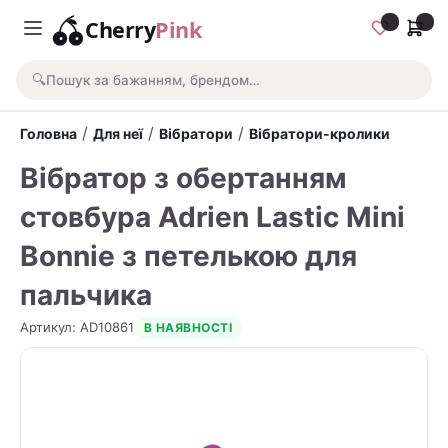
Cherry
Pink
🔍
Пошук за бажанням, брендом…
/
/
/
Головна
Для неї
Вібратори
Вібратори-кролики
Вібратор з обертанням
стовбура Adrien Lastic Mini
Bonnie з петелькою для
пальчика
Артикул
:
AD10861
В НАЯВНОСТІ