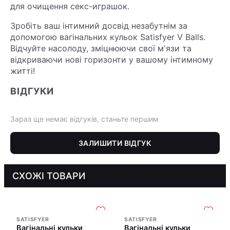
для очищення секс-играшок.
Зробіть ваш інтимний досвід незабутнім за
допомогою вагінальних кульок Satisfyer V Balls.
Відчуйте насолоду, зміцнюючи свої м'язи та
відкриваючи нові горизонти у вашому інтимному
житті!
ВІДГУКИ
Зараз ще немає відгуків, станьте першим
ЗАЛИШИТИ ВІДГУК
СХОЖІ ТОВАРИ
SATISFYER
SATISFYER
Вагінальні кульки
Вагінальні кульки