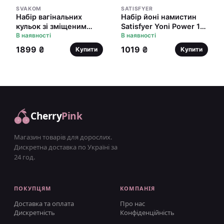
SVAKOM
SATISFYER
Набір вагінальних
Набір йоні намистин
кульок зі зміщеним
Satisfyer Yoni Power 1
центром ваги Svakom
В наявності
Red, діаметр 2-2,5-
В наявності
Nova Violet
3см, вага 22-46-74гр
1899 ₴
1019 ₴
Купити
Купити
Cherry
Pink
Магазин товарів для дорослих.
Дискретна доставка по Україні за
24 год.
ПОКУПЦЯМ
КОМПАНІЯ
Доставка та оплата
Про нас
Дискретність
Конфіденційність