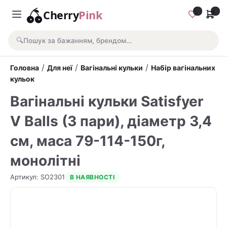
Cherry
Pink
🔍
Пошук за бажанням, брендом…
/
/
/
Головна
Для неї
Вагінальні кульки
Набір вагінальних
кульок
Вагінальні кульки Satisfyer
V Balls (3 пари), діаметр 3,4
см, маса 79-114-150г,
монолітні
Артикул
:
SO2301
В НАЯВНОСТІ