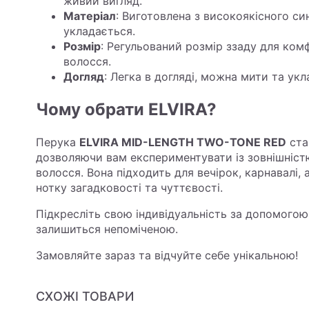
живий вигляд.
Матеріал
: Виготовлена з високоякісного си
укладається.
Розмір
: Регульований розмір ззаду для ком
волосся.
Догляд
: Легка в догляді, можна мити та укл
Чому обрати ELVIRA?
Перука
ELVIRA MID-LENGTH TWO-TONE RED
ста
дозволяючи вам експериментувати із зовнішніст
волосся. Вона підходить для вечірок, карнавалі
нотку загадковості та чуттєвості.
Підкресліть свою індивідуальність за допомогою ц
залишиться непоміченою.
Замовляйте зараз та відчуйте себе унікальною!
СХОЖІ ТОВАРИ