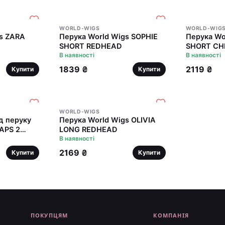
WORLD-WIGS
WORLD-WIG
gs ZARA
Перука World Wigs SOPHIE
Перука World Wigs SOPHIE
SHORT REDHEAD
SHORT CH
В наявності
В наявності
1839 ₴
2119 ₴
Купити
Купити
WORLD-WIGS
д перуку
Перука World Wigs OLIVIA
APS 2
LONG REDHEAD
.)
В наявності
2169 ₴
Купити
Купити
ПОКУПЦЯМ
КОМПАНІЯ