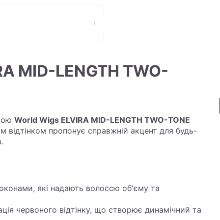
›
IRA MID-LENGTH TWO-
укою
World Wigs ELVIRA MID-LENGTH TWO-TONE
им відтінком пропонує справжній акцент для будь-
.
локонами, які надають волоссю об'єму та
ація червоного відтінку, що створює динамічний та