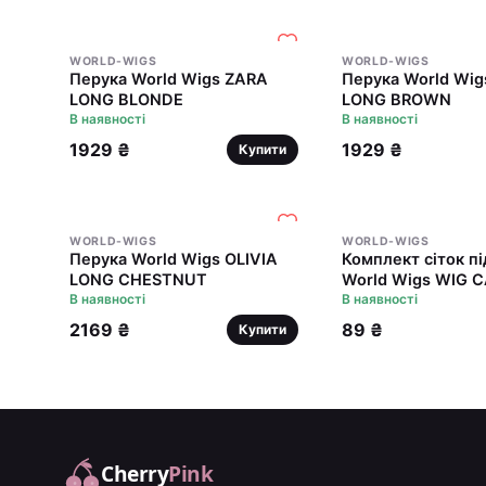
WORLD-WIGS
WORLD-WIGS
Перука World Wigs ZARA
Перука World Wi
LONG BLONDE
LONG BROWN
В наявності
В наявності
1929 ₴
1929 ₴
Купити
WORLD-WIGS
WORLD-WIGS
Перука World Wigs OLIVIA
Комплект сіток пі
LONG CHESTNUT
World Wigs WIG C
В наявності
FILETS SOUS (2 шт
В наявності
2169 ₴
89 ₴
Купити
Cherry
Pink