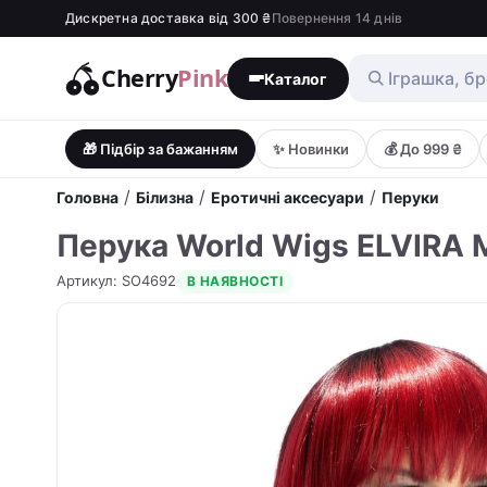
Дискретна доставка від 300 ₴
Повернення 14 днів
Cherry
Pink
Каталог
🎁 Підбір за бажанням
✨ Новинки
💰 До 999 ₴
/
/
/
Головна
Білизна
Еротичні аксесуари
Перуки
Перука World Wigs ELVIRA
Артикул
:
SO4692
В НАЯВНОСТІ