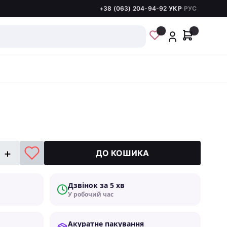
+38 (063) 204-94-92
·
УКР
·
РУС
ДО КОШИКА
Дзвінок за 5 хв
У робочий час
Акуратне пакування