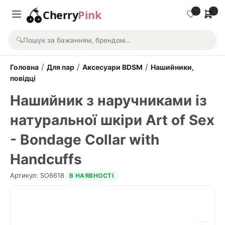
Cherry
Pink
🔍
Пошук за бажанням, брендом…
/
/
/
Головна
Для пар
Аксесуари BDSM
Нашийники,
повідці
Нашийник з наручниками із
натуральної шкіри Art of Sex
- Bondage Collar with
Handcuffs
Артикул
:
SO6618
В НАЯВНОСТІ