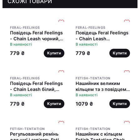
СХОЖІ ТОВАРИ
FERAL-FEELINGS
FERAL-FEELINGS
Повідець Feral Feelings
Повідець Feral Feelings
- Chain Leash чорний,
- Chain Leash
металевий ланцюг зі
В наявності
червоний, металевий
В наявності
шкіряною петлею і
ланцюг зі шкіряною
779 ₴
779 ₴
Купити
Купити
карабіном
петлею і карабіном
FERAL-FEELINGS
FETISH-TENTATION
Повідець Feral Feelings
Нашийник великим
- Chain Leash білий,
кільцем та з повідцем
металевий ланцюг зі
В наявності
Fetish Tentation Ring
В наявності
шкіряною петлею і
and Leash
779 ₴
1079 ₴
Купити
Купити
карабіном
FETISH-TENTATION
FETISH-TENTATION
Регульований ремінь
Нашийник c кільцем