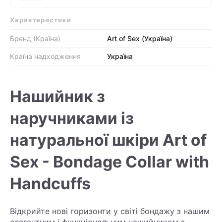
Характеристики
Бренд (Країна)
Art of Sex (Україна)
Країна надходження
Україна
Нашийник з
наручниками із
натуральної шкіри Art of
Sex - Bondage Collar with
Handcuffs
Відкрийте нові горизонти у світі бондажу з нашим
елегантним і функціональним нашийником з