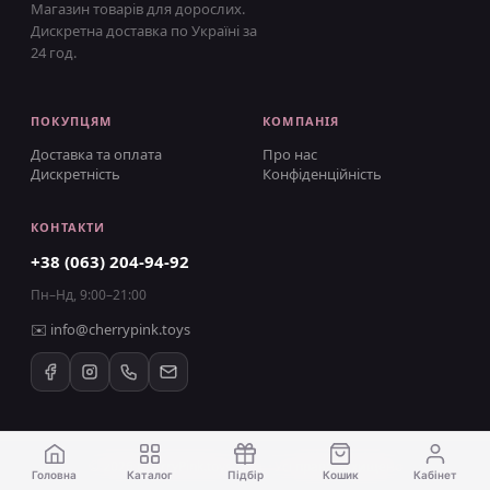
Магазин товарів для дорослих.
Дискретна доставка по Україні за
24 год.
ПОКУПЦЯМ
КОМПАНІЯ
Доставка та оплата
Про нас
Дискретність
Конфіденційність
КОНТАКТИ
+38 (063) 204-94-92
Пн–Нд, 9:00–21:00
✉️
info@cherrypink.toys
©
2026
CherryPink.toys · 18+ ·
Усі права захищено
Головна
Каталог
Підбір
Кошик
Кабінет