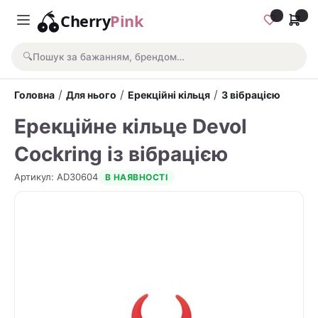
Cherry
Pink
🔍
Пошук за бажанням, брендом…
/
/
/
Головна
Для нього
Ерекційні кільця
З вібрацією
Ерекційне кільце Devol
Cockring із вібрацією
Артикул
:
AD30604
В НАЯВНОСТІ