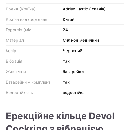
Бренд (Країна)
Adrien Lastic (Іспанія)
Країна надходження
Китай
Гарантія (міс)
24
Матеріал
Силікон медичний
Колір
Червоний
Вібрація
так
Живлення
батарейки
Батарейки у комплекті
так
Водостійкість
водостійка
Ерекційне кільце Devol
Cockring з вібрацією