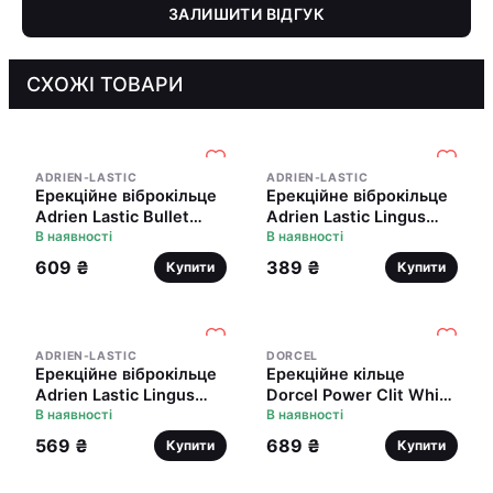
ЗАЛИШИТИ ВІДГУК
СХОЖІ ТОВАРИ
ADRIEN-LASTIC
ADRIEN-LASTIC
Ерекційне віброкільце
Ерекційне віброкільце
Adrien Lastic Bullet
Adrien Lastic Lingus
Lastic Ring з язичком і
В наявності
Black з язичком і
В наявності
щіточкою для
щіточкою для
609 ₴
389 ₴
Купити
Купити
стимуляції клітора
стимуляції клітора
ADRIEN-LASTIC
DORCEL
Ерекційне віброкільце
Ерекційне кільце
Adrien Lastic Lingus
Dorcel Power Clit White
MAX Violet з язичком
В наявності
PHOSPHO з вібрацією,
В наявності
для стимуляції клітора
біле, світиться в
569 ₴
689 ₴
Купити
Купити
темряві