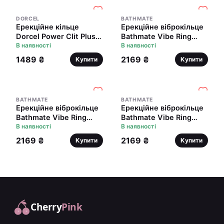
DORCEL
BATHMATE
Ерекційне кільце
Ерекційне віброкільце
Dorcel Power Clit Plus з
Bathmate Vibe Ring
вібрацією,
В наявності
Eight, подвійне, для
В наявності
перезаряджається, з
члена і мошонки
1489 ₴
2169 ₴
Купити
Купити
язичком та щіточкою
BATHMATE
BATHMATE
Ерекційне віброкільце
Ерекційне віброкільце
Bathmate Vibe Ring
Bathmate Vibe Ring
Strength розширене
В наявності
Stretch, широке, може
В наявності
бути обмежувачем
2169 ₴
2169 ₴
Купити
Купити
Cherry
Pink