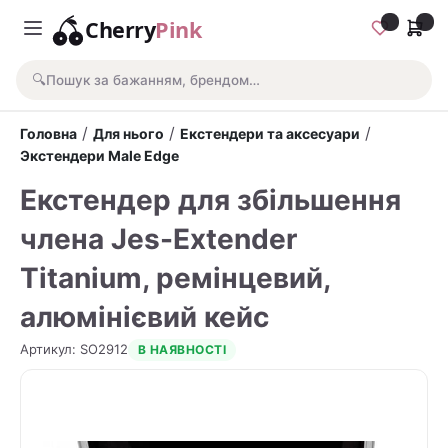
Cherry
Pink
🔍
Пошук за бажанням, брендом…
/
/
/
Головна
Для нього
Екстендери та аксесуари
Экстендери Male Edge
Екстендер для збільшення
члена Jes-Extender
Titanium, ремінцевий,
алюмінієвий кейс
Артикул
:
SO2912
В НАЯВНОСТІ