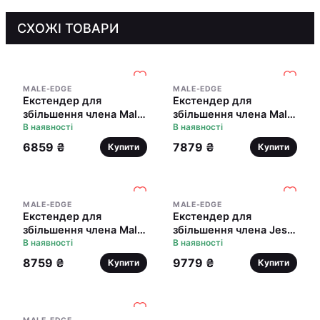
СХОЖІ ТОВАРИ
MALE-EDGE
MALE-EDGE
Екстендер для
Екстендер для
збільшення члена Male
збільшення члена Male
Edge Basic,
В наявності
Edge Extra,
В наявності
ремінцевий, маса
ремінцевий, маса
6859 ₴
7879 ₴
Купити
Купити
всього 65 г, міцний
всього 65 г, міцний
пластик
пластик
MALE-EDGE
MALE-EDGE
Екстендер для
Екстендер для
збільшення члена Male
збільшення члена Jes-
Edge Pro, ремінцевий,
В наявності
Extender Original,
В наявності
маса всього 65 г,
ремінцевий,
8759 ₴
9779 ₴
Купити
Купити
міцний пластик
дерев'яний футляр для
зберігання