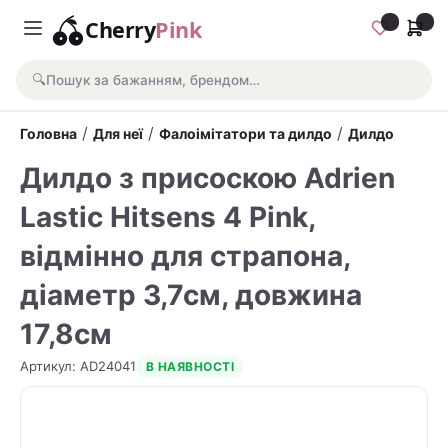
Cherry
Pink
🔍
Пошук за бажанням, брендом…
/
/
/
Головна
Для неї
Фалоімітатори та дилдо
Дилдо
Дилдо з присоскою Adrien
Lastic Hitsens 4 Pink,
відмінно для страпона,
діаметр 3,7см, довжина
17,8см
Артикул
:
AD24041
В НАЯВНОСТІ