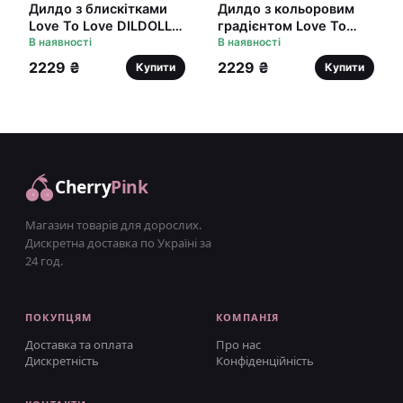
Дилдо з блискітками
Дилдо з кольоровим
Love To Love DILDOLLS
градієнтом Love To
- GLITZY ультрам'який
В наявності
Love DILDOLLS -
В наявності
UTOPIA M ультрам'який
2229 ₴
2229 ₴
Купити
Купити
Cherry
Pink
Магазин товарів для дорослих.
Дискретна доставка по Україні за
24 год.
ПОКУПЦЯМ
КОМПАНІЯ
Доставка та оплата
Про нас
Дискретність
Конфіденційність