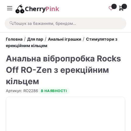
Cherry
Pink
🔍
Пошук за бажанням, брендом…
/
/
/
Головна
Для пар
Анальні іграшки
Стимулятори з
ерекційним кільцем
Анальна вібропробка Rocks
Off RO-Zen з ерекційним
кільцем
Артикул
:
RO2286
В НАЯВНОСТІ