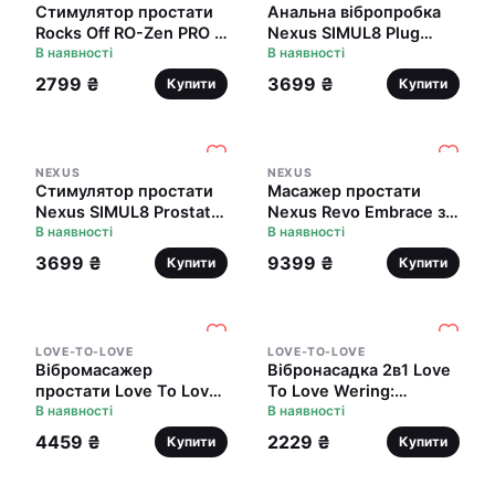
Стимулятор простати
Анальна вібропробка
Rocks Off RO-Zen PRO з
Nexus SIMUL8 Plug
ерекційним кільцем
В наявності
Edition з ерекційним
В наявності
кільцем
2799 ₴
3699 ₴
Купити
Купити
NEXUS
NEXUS
Стимулятор простати
Масажер простати
Nexus SIMUL8 Prostate
Nexus Revo Embrace з
Stimulator з
В наявності
обертальною головкою
В наявності
ерекційним кільцем
та з ерекційним
3699 ₴
9399 ₴
Купити
Купити
кільцем
LOVE-TO-LOVE
LOVE-TO-LOVE
Вібромасажер
Вібронасадка 2в1 Love
простати Love To Love
To Love Wering:
Double Game з
В наявності
ерекційне віброкільце і
В наявності
подвійним ерекційним
вібронасадка на член
4459 ₴
2229 ₴
Купити
Купити
кільцем і пультом ДК