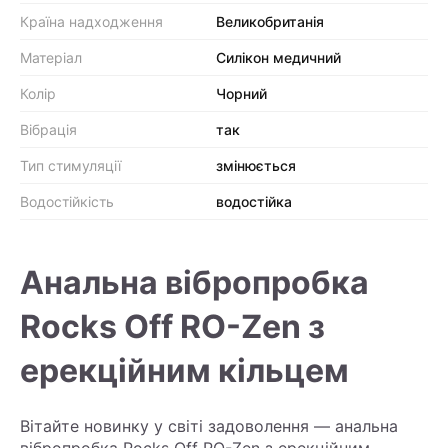
Країна надходження
Великобританія
Матеріал
Силікон медичний
Колір
Чорний
Вібрація
так
Тип стимуляції
змінюється
Водостійкість
водостійка
Анальна вібропробка
Rocks Off RO-Zen з
ерекційним кільцем
Вітайте новинку у світі задоволення — анальна
вібропробка Rocks Off RO-Zen з ерекційним